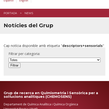
Español
English
PORTADA
NEWS
Notícies del Grup
Cap notícia disponible amb etiqueta "
descriptors+sensorials
"
Filtrar per categoria:
Grup de recerca en Quimiometria i Sensòrica per a
sol·lucions analítiques (CHEMOSENS)
Departament de Química Analítica i Química Orgànica
Universitat Rovira i Virgili